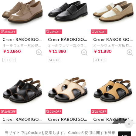
25%
28%
28%
Creer RABOKIGOSHI
Creer RABOKIGOSHI
Creer RABOKIGOSHI
オールウェザー対応厚底レースアップシューズ （オークエナメル）
オールウェザー対応ローファー （ブラック）
オールウェザー対応ローファー （ベージュコンビ）
￥13,860
￥11,880
￥11,880
SELECT
SELECT
SELECT
26%
26%
26%
Creer RABOKIGOSHI
Creer RABOKIGOSHI
Creer RABOKIGOSHI
3cmトリミングデザインフットベッドサンダル （ブラックコンビ）
3cmトリミングデザインフットベッドサンダル （アイボリーコンビ）
3cmトリミングデザインフットベッドサンダル （キャメルA）
￥12,870
￥12,870
￥12,870
当サイトではCookieを使用します。Cookieの使用に関する詳細
OK