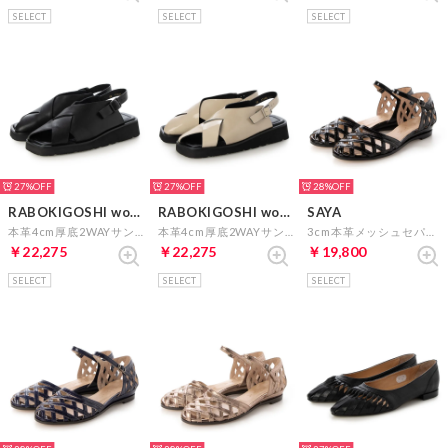
SELECT
SELECT
SELECT
27%
27%
28%
RABOKIGOSHI works
RABOKIGOSHI works
SAYA
本革4cm厚底2WAYサンダル （ブラック）
本革4cm厚底2WAYサンダル （アイボリーエナメル）
3cm本革メッシュセパレートシューズ （ブラックエナメル）
￥22,275
￥22,275
￥19,800
SELECT
SELECT
SELECT