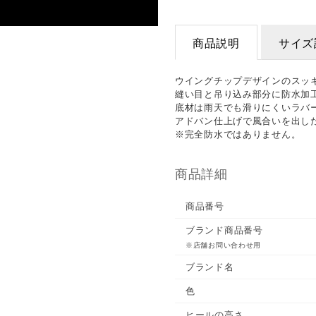
商品説明
サイズ
ウイングチップデザインのスッ
縫い目と吊り込み部分に防水加
底材は雨天でも滑りにくいラバ
アドバン仕上げで風合いを出した
※完全防水ではありません。
商品詳細
商品番号
ブランド商品番号
※店舗お問い合わせ用
ブランド名
色
ヒールの高さ