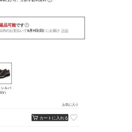
返品可能
です
以内
のお支払いで
8月9日(日)
にお届け
詳細
クシルバ
SV）
お気に入り
カートに入れる