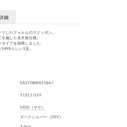
詳細
キリしたフォルムのスリッポン。
工を施した全天候仕様。
ータイプを採用しました。
SAYAらしい1足。
SA370BW015867
51311 DSV
SAYA
（サヤ）
ダークシルバー（DSV）
3.0cm