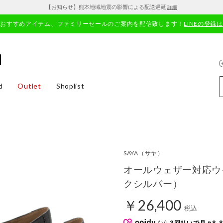
【お知らせ】熊本地域地震の影響による配送遅延
詳細
やおすすめアイテム、ファミリーセールのご案内を配信致します！
LINEの登録
d
Outlet
Shoplist
SAYA
（サヤ）
オールウェザー対応ウ
クシルバー）
￥26,400
税込
なら
3回払いで月々8,8