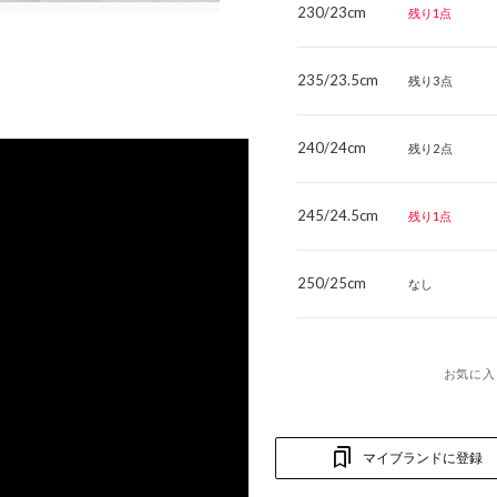
230/23cm
残り1点
235/23.5cm
残り3点
240/24cm
残り2点
245/24.5cm
残り1点
250/25cm
なし
お気に入
マイブランドに登録