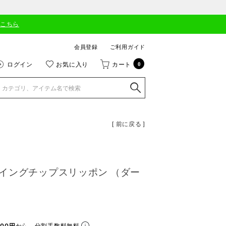
はこちら
会員登録
ご利用ガイド
ログイン
お気に入り
カート
0
[ 前に戻る ]
イングチップスリッポン （ダー
00円
から。分割手数料無料