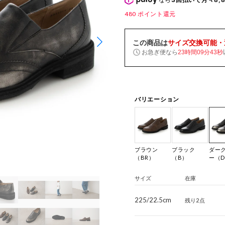
480
ポイント還元
この商品は
サイズ交換可能・
お急ぎ便なら
23時間09分42秒
バリエーション
ブラウン
ブラック
ダー
（BR）
（B）
ー（D
サイズ
在庫
225/22.5cm
残り2点