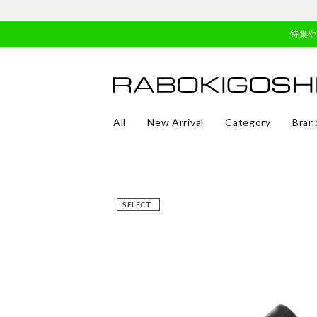
特集
All
New Arrival
Category
Bran