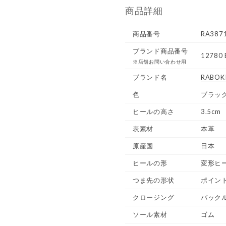
商品詳細
商品番号
RA387
ブランド商品番号
12780 
※店舗お問い合わせ用
ブランド名
RABOKI
色
ブラッ
ヒールの高さ
3.5cm
表素材
本革
原産国
日本
ヒールの形
変形ヒ
つま先の形状
ポイン
クロージング
バック
ソール素材
ゴム