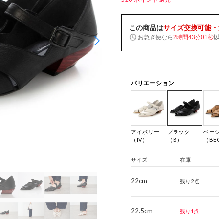
この商品は
サイズ交換可能・
お急ぎ便なら
2時間43分00秒
バリエーション
アイボリー
ブラック
ベー
（IV）
（B）
（BE
サイズ
在庫
22cm
残り2点
22.5cm
残り1点