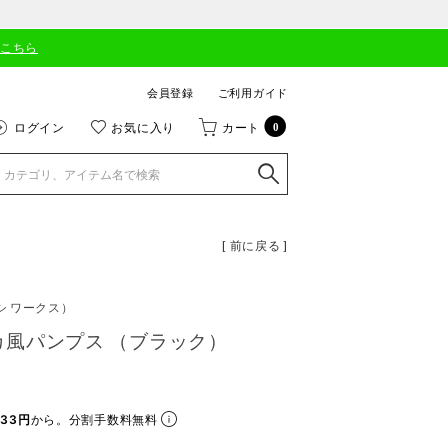
はこちら
会員登録
ご利用ガイド
ログイン
お気に入り
カート
0
[ 前に戻る ]
シ ワークス）
ルカ風パンプス （ブラック）
33円
から。分割手数料無料