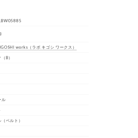
1BW05885
B
GOSHI works
（ラボ キゴシ ワークス）
ク（B）
ール
ト
ル（ベルト）