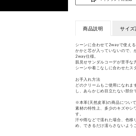
商品説明
サイズ
シーンに合わせて2wayで使え
かかと芯が入っていないので、
2way仕様。
肌見せサンダルコーデが苦手な
シーンや着こなしに合わせたス
お手入れ方法
どのクリームもご使用になれま
し、あらかじめ目立たない部分
※本革(天然皮革)の商品につい
素材の特性上、多少のキズやシ
す。
汗や雨などで濡れた場合、色移
め、できるだけ濡らさないよう