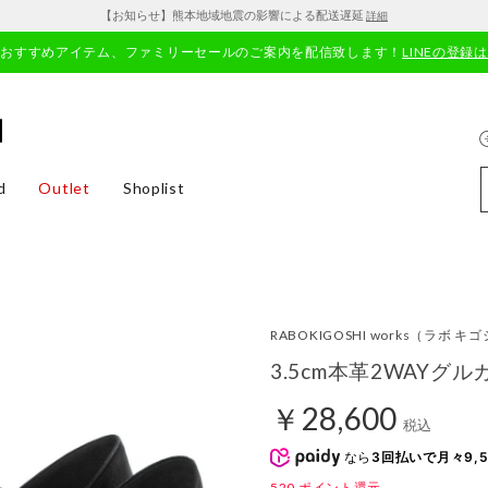
【お知らせ】熊本地域地震の影響による配送遅延
詳細
やおすすめアイテム、ファミリーセールのご案内を配信致します！
LINEの登録
d
Outlet
Shoplist
RABOKIGOSHI works
（ラボ キゴ
3.5cm本革2WAYグ
￥28,600
税込
なら
3回払いで月々9,5
520
ポイント還元