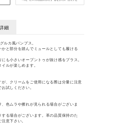
詳細
るグルカ風パンプス。
かかと部分を踏んでミュールとしても履ける
方にも小さいオープントゥが抜け感をプラス。
タイルが楽しめます。
すが、クリームをご使用になる際は分量に注意
でお試しください。
て
ワ、色ムラや擦れが見られる場合がございま
りする場合がございます。革の品質保持のた
ご注意下さい。