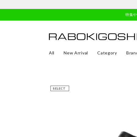
特集
All
New Arrival
Category
Bran