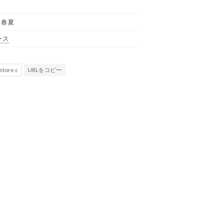
 春夏
ース
URLをコピー