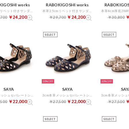
IGOSHI works
RABOKIGOSHI works
RABOKIGOS
本革2.5cmリベット付きサンダル （カーキ）
本革2.5cmリベット付きサンダル （ライトブルー）
￥24,200
￥24,200
￥
,700
￥29,700
￥30,800
SELECT
SELECT
20%
20%
SAYA
SAYA
SAY
3cm本革メッシュセパレートシューズ （ブラックエナメル）
3cm本革メッシュセパレートシューズ （ネイビーエナメル）
￥22,000
￥22,000
￥
,500
￥27,500
￥27,500
SELECT
SELECT