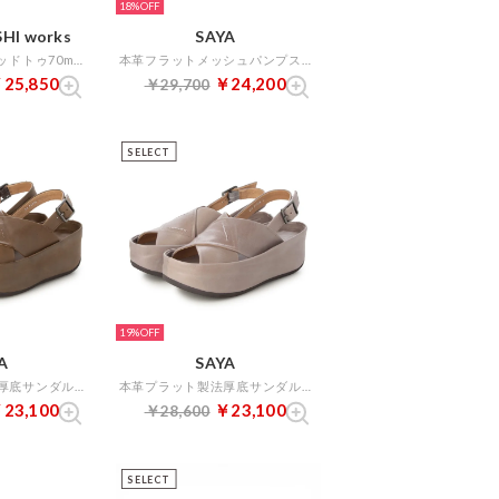
18%
HI works
SAYA
7cm本革ポインテッドトゥ70mm2WAYストラップパンプス （アイボリー）
本革フラットメッシュパンプス （ブラック）
25,850
￥24,200
￥29,700
SELECT
19%
A
SAYA
本革プラット製法厚底サンダル （ブラウン）
本革プラット製法厚底サンダル （ラベンダー）
23,100
￥23,100
￥28,600
SELECT