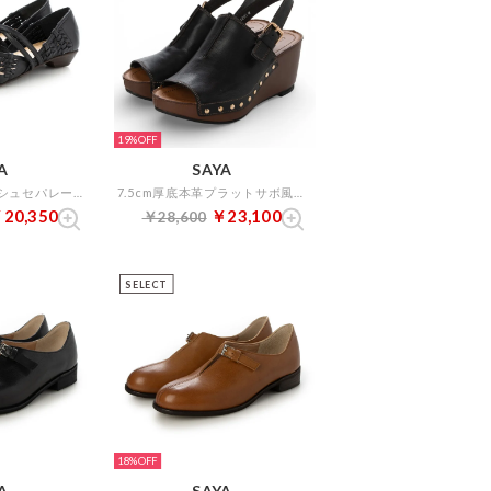
19%
A
SAYA
フラット本革メッシュセパレートシューズ （ブラック）
7.5cm厚底本革プラットサボ風サンダル （ブラック）
20,350
￥23,100
￥28,600
SELECT
18%
A
SAYA