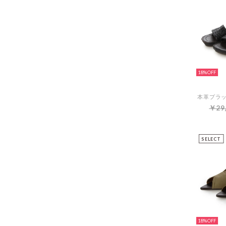
18%
￥29
SELECT
18%