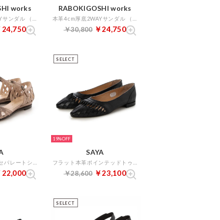
HI works
RABOKIGOSHI works
本革4cm厚底2WAYサンダル （ブラック）
本革4cm厚底2WAYサンダル （アイボリーエナメル）
24,750
￥24,750
￥30,800
SELECT
19%
A
SAYA
3cm本革メッシュセパレートシューズ （ゴールド）
フラット本革ポインテッドトゥボロネーゼ製法クラフトパンプス （ブラック）
22,000
￥23,100
￥28,600
SELECT