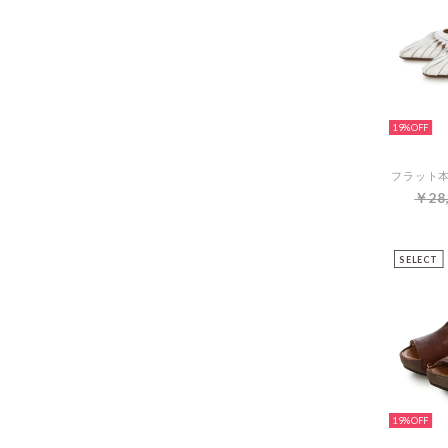
19%
￥28
SELECT
19%