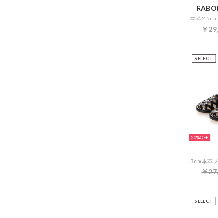
RABOK
￥29
SELECT
20%
￥27
SELECT