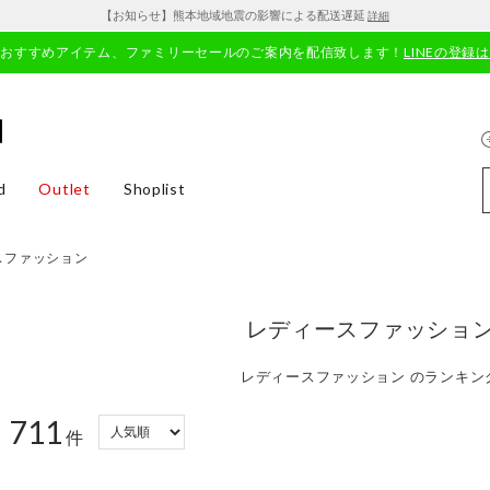
【お知らせ】熊本地域地震の影響による配送遅延
詳細
やおすすめアイテム、ファミリーセールのご案内を配信致します！
LINEの登録
d
Outlet
Shoplist
スファッション
レディースファッショ
レディースファッション のランキン
711
：
件