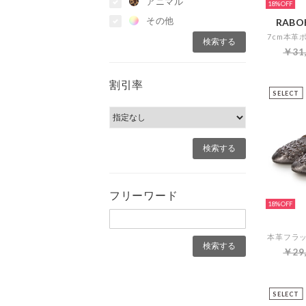
アニマル
18%
その他
RABOK
￥31
割引率
SELECT
フリーワード
18%
￥29
SELECT