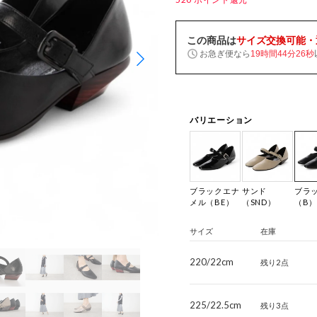
この商品は
サイズ交換可能・
お急ぎ便なら
19時間44分25秒
バリエーション
ブラックエナ
サンド
ブラ
メル（BE）
（SND）
（B
サイズ
在庫
220/22cm
残り2点
225/22.5cm
残り3点