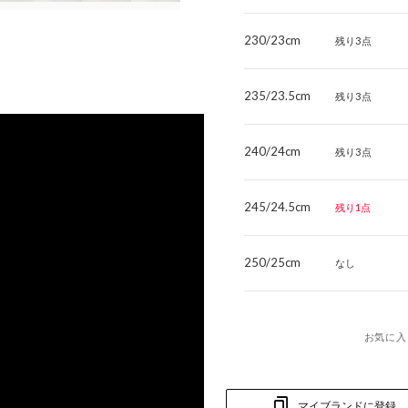
230/23cm
残り3点
235/23.5cm
残り3点
240/24cm
残り3点
245/24.5cm
残り1点
250/25cm
なし
お気に入
マイブランドに登録