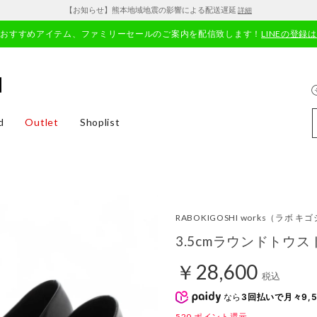
【お知らせ】熊本地域地震の影響による配送遅延
詳細
やおすすめアイテム、ファミリーセールのご案内を配信致します！
LINEの登録
d
Outlet
Shoplist
RABOKIGOSHI works
（ラボ キゴ
3.5cmラウンドトウ
￥28,600
税込
なら
3回払いで月々9,5
520
ポイント還元