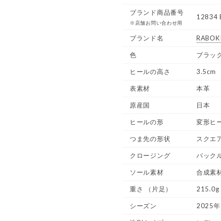
ブランド商品番号
12834 
※店舗お問い合わせ用
ブランド名
RABOKI
色
ブラッ
ヒールの高さ
3.5cm
表素材
本革
原産国
日本
ヒールの形
変形ヒ
つま先の形状
スクエ
クロージング
バック
ソール素材
合成素
重さ
（片足）
215.0g
シーズン
2025年