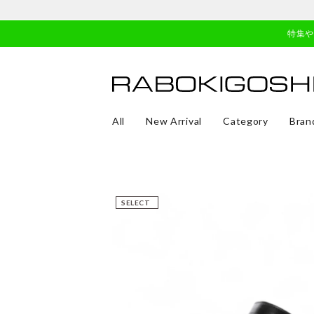
特集
All
New Arrival
Category
Bran