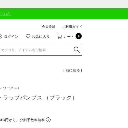
はこちら
会員登録
ご利用ガイド
ログイン
お気に入り
カート
0
[ 前に戻る ]
シ ワークス）
ストラップパンプス （ブラック）
33円
から。分割手数料無料