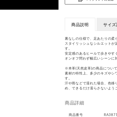
商品説明
サイズ
裏なしの仕様で、足あたりの柔
スタイリッシュなシルエットが
す。
安定感のあるヒールで歩きやす
オンオフ問わず幅広いシーンに
※本革(天然皮革)の商品につい
素材の特性上、多少のキズやシ
す。
汗や雨などで濡れた場合、色移
め、できるだけ濡らさないよう
商品詳細
商品番号
RA387