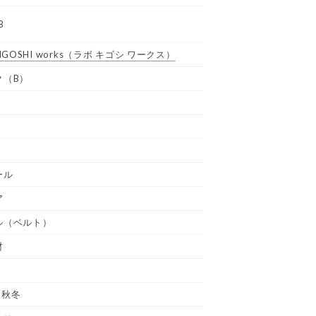
B
GOSHI works
（ラボ キゴシ ワークス）
ク（B）
ール
ア
ル（ベルト）
材
 秋冬