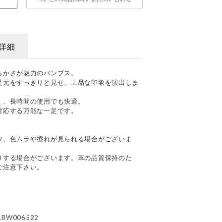
詳細
らかさが魅力のパンプス。
足元をすっきりと見せ、上品な印象を演出しま
く、長時間の使用でも快適。
対応する万能な一足です。
て
ワ、色ムラや擦れが見られる場合がございま
りする場合がございます。革の品質保持のた
ご注意下さい。
1BW006522