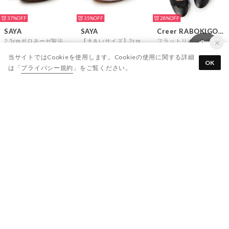
37%
35%
28%
SAYA
SAYA
Creer RABOKIGOSHI
2.5cmボロネーゼ製法インヒールメリージェーンシューズ （オレンジエナメル）
【大きいサイズ】2cmプラット製メリージェーンシューズ （ライトベージュ）
フラットリボンモチーフバレエシューズ （ブラック）
￥17,325
￥18,315
￥11,880
当サイトではCookieを使用します。Cookieの使用に関する詳細
OK
SELECT
SELECT
SELECT
は「
プライバシー規約
」をご覧ください。
28%
Creer RABOKIGOSHI
Creer RABOKIGOSHI
Creer RABOKIGOSHI
フラットスクエアトウソフトオペラパンプス （アイボリー）
フラットスクエアトウソフトオペラパンプス （シルバー）
フラットリボンモチーフバレエシューズ （シルバー）
￥19,800
￥19,800
￥11,880
SELECT
SELECT
SELECT