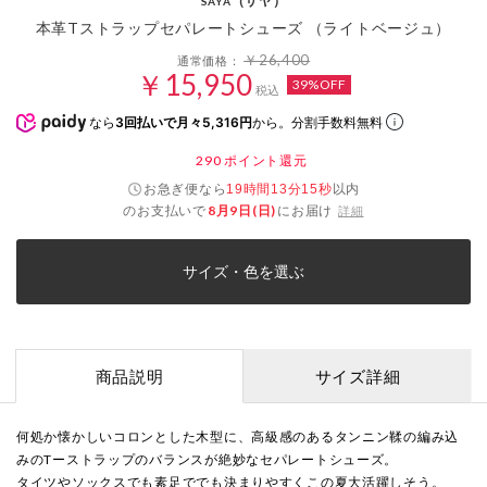
（サヤ）
SAYA
本革Tストラップセパレートシューズ （ライトベージュ）
￥26,400
通常価格：
￥15,950
39%OFF
税込
なら
3回払いで月々5,316円
から。分割手数料無料
290
ポイント還元
お急ぎ便なら
以内
19時間13分15秒
のお支払いで
8月9日(日)
にお届け
詳細
サイズ・色を選ぶ
商品説明
サイズ詳細
何処か懐かしいコロンとした木型に、高級感のあるタンニン鞣の編み込
みのTーストラップのバランスが絶妙なセパレートシューズ。
タイツやソックスでも素足ででも決まりやすくこの夏大活躍しそう。