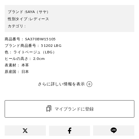
ブランド
:
SAYA
（サヤ）
性別タイプ
:
レディース
カテゴリ
:
商品番号
： SA370BW15105
ブランド商品番号
： 51202 LBG
色
： ライトベージュ（LBG）
ヒールの高さ
： 2.0cm
表素材
： 本革
原産国
： 日本
さらに詳しい情報を表示
マイブランドに登録