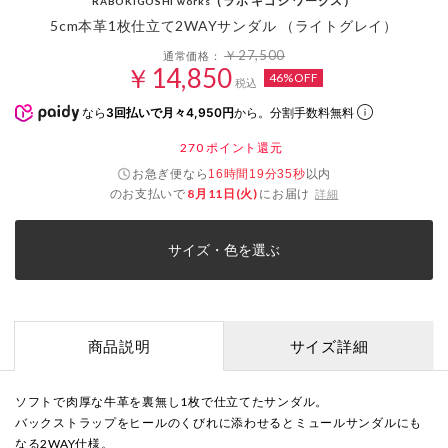
（ラボ キゴシ ワークス）
RABOKIGOSHI works
5cm本革1枚仕立て2WAYサンダル （ライトグレイ）
￥27,500
通常価格：
￥14,850
46%OFF
税込
なら
3回払いで月々4,950円
から。分割手数料無料
270
ポイント還元
お急ぎ便なら
以内
16時間19分35秒
のお支払いで
8月11日(火)
にお届け
詳細
サイズ・色を選ぶ
商品説明
サイズ詳細
ソフトで肉厚な牛革を裏無し1枚で仕立てたサンダル。
バックストラップをヒールのくびれに添わせるとミュールサンダルにも
なる2WAY仕様。