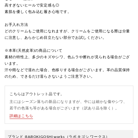
高すぎないヒールで安定感も◎
素肌を優しく包み込む履き心地です。
お手入れ方法
どのクリームもご使用になれますが、クリームをご使用になる際は分量
に注意し、あらかじめ目立たない部分でお試しください。
※本革(天然皮革)の商品について
素材の特性上、多少のキズやシワ、色ムラや擦れが見られる場合がござ
います。
汗や雨などで濡れた場合、色移りする場合がございます。革の品質保持
のため、できるだけ濡らさないようご注意下さい。
こちらはアウトレット品です。
主にはシーズン落ちの新品になりますが、中には細かな傷やシワ、
若干の色落ち等がある場合がございます（訳あり品を除く）。
詳細はこちら
ブランド
:
RABOKIGOSHI works
（ラボ キゴシ ワークス）