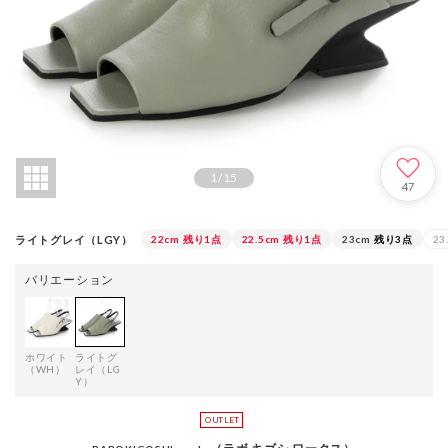
1
/
15
47
ライトグレイ（LGY）
22cm
残り1点
22.5cm
残り1点
23cm
残り3点
23
バリエーション
ホワイト
ライトグ
（WH）
レイ（LG
Y）