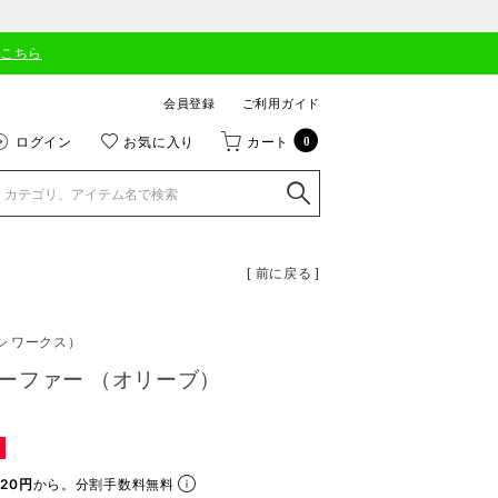
はこちら
会員登録
ご利用ガイド
ログイン
お気に入り
カート
0
[ 前に戻る ]
シ ワークス）
ーファー （オリーブ）
20円
から。分割手数料無料