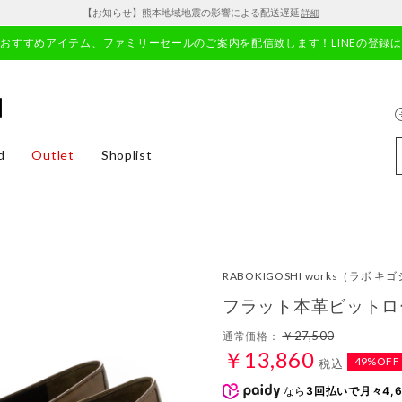
【お知らせ】熊本地域地震の影響による配送遅延
詳細
やおすすめアイテム、ファミリーセールのご案内を配信致します！
LINEの登録
d
Outlet
Shoplist
RABOKIGOSHI works
（ラボ キゴ
フラット本革ビットロ
￥27,500
通常価格：
￥13,860
49%OFF
税込
なら
3回払いで月々4,6