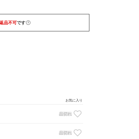
返品不可
です
お気に入り
品切れ
品切れ