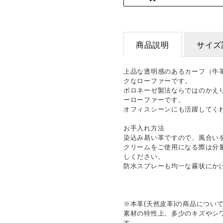
商品説明
サイズ
上品な透明感のあるカーフ（牛
クなローファーです。
ボロネーゼ製法ならではのかえ
ーローファーです。
オフィスシーンにも活躍してく
お手入れ方法
染込み易い革ですので、風合い
クリームをご使用になる際は分
しください。
防水スプレーも均一な霧状にか
※本革(天然皮革)の商品につい
素材の特性上、多少のキズやシ
す。