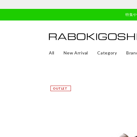
特集
All
New Arrival
Category
Bran