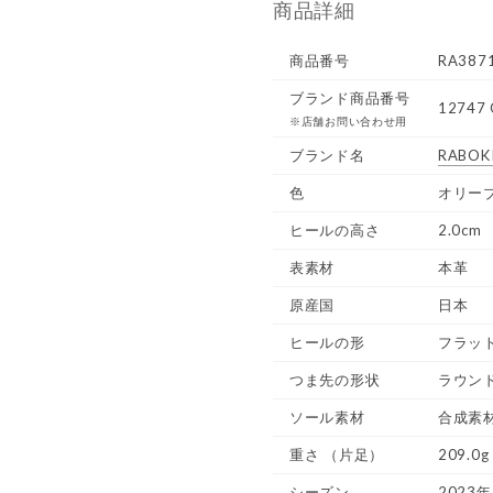
商品詳細
商品番号
RA387
ブランド商品番号
12747 
※店舗お問い合わせ用
ブランド名
RABOKI
色
オリーブ
ヒールの高さ
2.0cm
表素材
本革
原産国
日本
ヒールの形
フラッ
つま先の形状
ラウン
ソール素材
合成素
重さ
（片足）
209.0g
シーズン
2023年