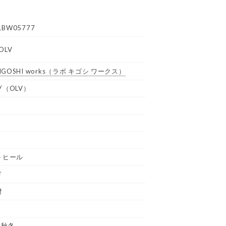
1BW05777
OLV
GOSHI works
（ラボ キゴシ ワークス）
（OLV）
トヒール
ド
材
 秋冬