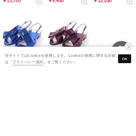
￥13,750
￥9,900
￥12,100
当サイトではCookieを使用します。Cookieの使用に関する詳細
59%
59%
OK
は「
プライバシー規約
」をご覧ください。
RABOKIGOSHI works
RABOKIGOSHI works
バックストラップサンダル (ブルー）
バックストラップサンダル 12314 (パープル）
￥9,900
￥9,900
表示順 :
1 ～ 29件 (全29件)
新入荷やセール情報をいちはやくお届けします。