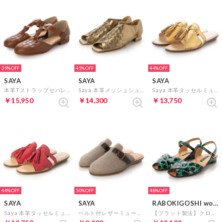
39%
45%
44%
SAYA
SAYA
SAYA
本革Tストラップセパレートシューズ （ブラウン）
Saya 本革メッシュシューズ（ブロンズ）
Saya 本革タッセルミュールサンダル （ゴールド）
￥15,950
￥14,300
￥13,750
44%
50%
48%
SAYA
SAYA
RABOKIGOSHI works
Saya 本革タッセルミュールサンダル （ピンク）
ベルト付レザーミュール (グレージュ)
【プラット製法】クロコ柄ストラップサンダル (グリーン）