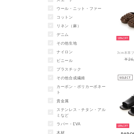
ウール・ニット・ファー
コットン
リネン（麻）
デニム
18%
その他生地
ナイロン
￥26
ビニール
プラスチック
その他合成繊維
SELECT
カーボン・ポリカーボネー
ト
貴金属
ステンレス・チタン・アル
ミなど
ラバー・EVA
18%
木材
RABOK