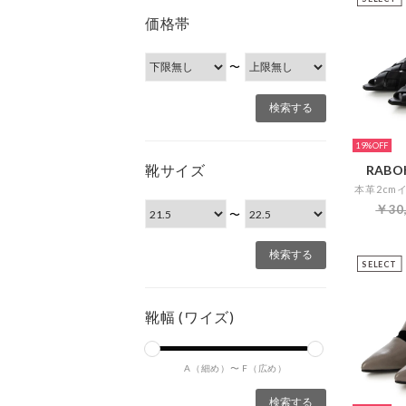
価格帯
〜
19%
靴サイズ
RABOK
￥30
〜
SELECT
靴幅 (ワイズ)
A（細め）〜
F（広め）