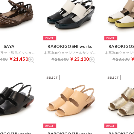
19%
19%
SAYA
RABOKIGOSHI works
RABOKIGOS
3cm本革プラット製法メッシュ風セパレートシューズ （ダークブラウン）
本革5cmウェッジソールサンダル （ブラック）
￥21,450
￥23,100
￥
,400
￥28,600
￥28,600
SELECT
SELECT
18%
18%
IGOSHI works
RABOKIGOSHI works
RABOKIGOS