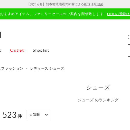
【お知らせ】熊本地域地震の影響による配送遅延
詳細
やおすすめアイテム、ファミリーセールのご案内を配信致します！
LINEの登録
d
Outlet
Shoplist
スファッション
>
レディース シューズ
シューズ
シューズ のランキング
523
：
件