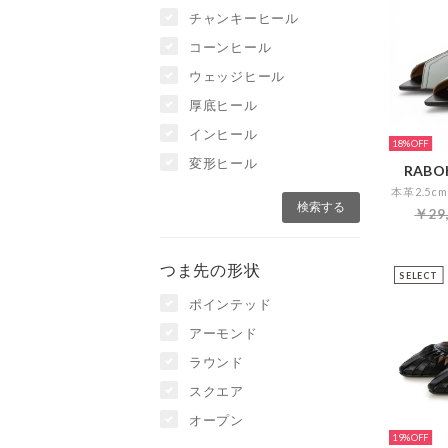
チャンキーヒール
コーンヒール
ウェッジヒール
厚底ヒール
インヒール
18%
変形ヒール
RABOK
￥29
つま先の形状
SELECT
ポインテッド
アーモンド
ラウンド
スクエア
オープン
19%