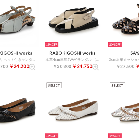
19%
20%
IGOSHI works
RABOKIGOSHI works
SAY
本革2.5cmリベット付きサンダル （ライトブルー）
本革4cm厚底2WAYサンダル （アイボリーエナメル）
￥24,200
￥24,750
￥
,700
￥30,800
￥27,500
SELECT
SELECT
19%
19%