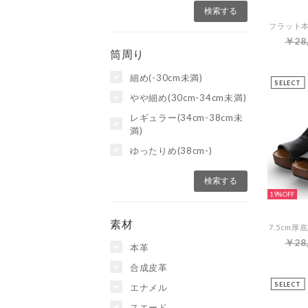
￥28
筒周り
細め(-30cm未満)
SELECT
やや細め(30cm-34cm未満)
レギュラー(34cm-38cm未
満)
ゆったりめ(38cm-)
19%
素材
￥28
本革
合成皮革
SELECT
エナメル
スエード