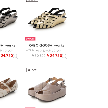
19%
HI works
RABOKIGOSHI works
本革2cmインヒールサンダル （ダークシルバー）
本革2cmインヒールサンダル （プラチナ）
24,750
￥24,750
￥30,800
SELECT