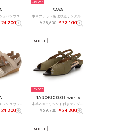
19%
A
SAYA
本革フラットメッシュパンプス （アイボリー）
本革プラット製法厚底サンダル （ラベンダー）
24,200
￥23,100
￥28,600
SELECT
18%
A
RABOKIGOSHI works
本革プラット製法メッシュサンダル （アイボリー）
本革2.5cmリベット付きサンダル （カーキ）
24,200
￥24,200
￥29,700
SELECT