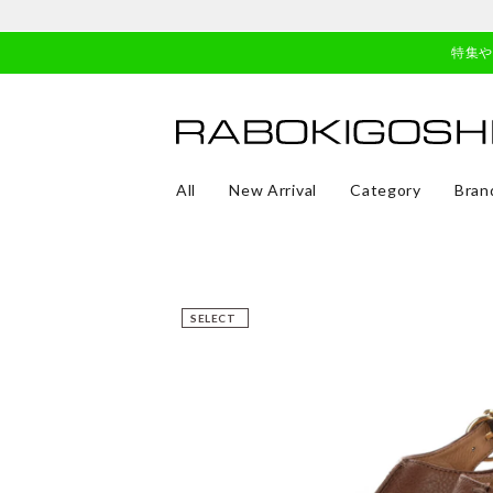
特集
All
New Arrival
Category
Bran