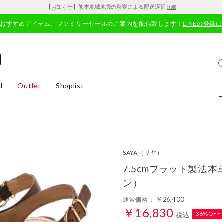
【お知らせ】熊本地域地震の影響による配送遅延
詳細
やおすすめアイテム、ファミリーセールのご案内を配信致します！
LINEの登録
d
Outlet
Shoplist
SAYA
（サヤ）
7.5cmプラット製法
ン）
￥26,400
通常価格：
￥16,830
36%OFF
税込