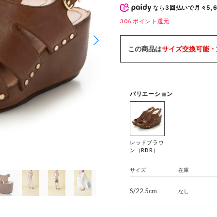
なら
3回払いで月々5,6
306
ポイント還元
この商品は
サイズ交換可能・
バリエーション
レッドブラウ
ン（RBR）
サイズ
在庫
S/22.5cm
なし