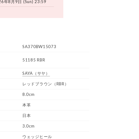
26年8月9日 (Sun) 23:59
SA370BW15073
51185 RBR
SAYA
（サヤ）
レッドブラウン（RBR）
8.0cm
本革
日本
3.0cm
ウェッジヒール