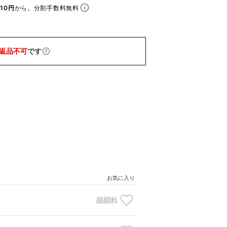
10円
から。分割手数料無料
返品不可
です
お気に入り
品切れ