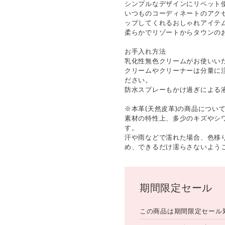
シンプルなデザインにリベット
いつものコーディネートのアク
ップしてくれるおしゃれアイテ
柔らかでリゾートからタウンの
お手入れ方法
乳化性無色クリームがお使いい
クリームやクリーナーは分量に
ださい。
防水スプレーもかけ過ぎによる
※本革(天然皮革)の商品につい
素材の特性上、多少のキズやシ
す。
汗や雨などで濡れた場合、色移
め、できるだけ濡らさないよう
期間限定セール
この商品は期間限定セール