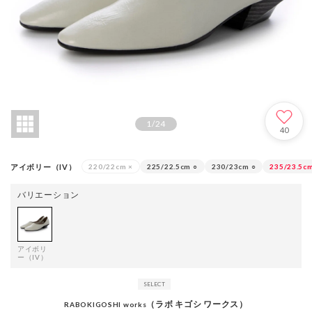
1
/
24
40
アイボリー（IV）
220/22cm
×
225/22.5cm
○
230/23cm
○
235/23.5c
バリエーション
アイボリ
ー（IV）
（ラボ キゴシ ワークス）
RABOKIGOSHI works