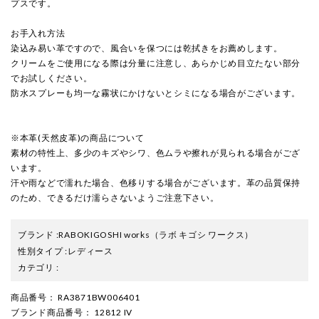
プスです。
お手入れ方法
染込み易い革ですので、風合いを保つには乾拭きをお薦めします。
クリームをご使用になる際は分量に注意し、あらかじめ目立たない部分
でお試しください。
防水スプレーも均一な霧状にかけないとシミになる場合がございます。
※本革(天然皮革)の商品について
素材の特性上、多少のキズやシワ、色ムラや擦れが見られる場合がござ
います。
汗や雨などで濡れた場合、色移りする場合がございます。革の品質保持
のため、できるだけ濡らさないようご注意下さい。
ブランド
:
RABOKIGOSHI works
（ラボ キゴシ ワークス）
性別タイプ
:
レディース
カテゴリ
:
商品番号
： RA3871BW006401
ブランド商品番号
： 12812 IV