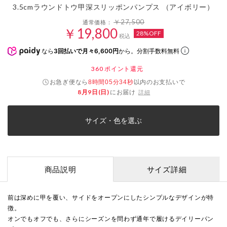
3.5cmラウンドトウ甲深スリッポンパンプス （アイボリー）
￥27,500
通常価格：
￥19,800
28%OFF
税込
なら
3回払いで月々6,600円
から。分割手数料無料
360
ポイント還元
お急ぎ便なら
以内
のお支払いで
8時間05分33秒
8月9日(日)
にお届け
詳細
サイズ・色を選ぶ
商品説明
サイズ詳細
前は深めに甲を覆い、サイドをオープンにしたシンプルなデザインが特
徴。
オンでもオフでも、さらにシーズンを問わず通年で履けるデイリーパン