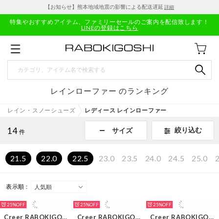
【お知らせ】熊本地域地震の影響による配送遅延
詳細
特集やおすすめアイテム、ファミリーセールのご案内を配信致します！
LINEの登録はこちら
レインローファー のランキング
レイン・スノーシューズ
レディース レインローファー
14
絞り込む
サイズ
件
21.5
22.0
22.5
23.0
23.5
24.0
24.5
25.0
2
表示順 :
25%
25%
25%
Creer RABOKIGOSHI
Creer RABOKIGOSHI
Creer RABOKIGOSHI