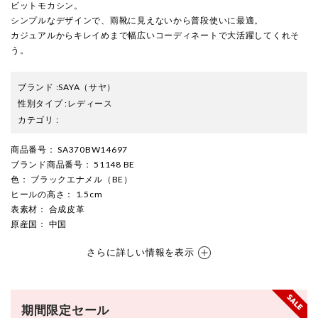
ビットモカシン。
シンプルなデザインで、雨靴に見えないから普段使いに最適。
カジュアルからキレイめまで幅広いコーディネートで大活躍してくれそ
う。
ブランド
:
SAYA
（サヤ）
性別タイプ
:
レディース
カテゴリ
:
商品番号
： SA370BW14697
ブランド商品番号
： 51148 BE
色
： ブラックエナメル（BE）
ヒールの高さ
： 1.5cm
表素材
： 合成皮革
原産国
： 中国
さらに詳しい情報を表示
期間限定セール