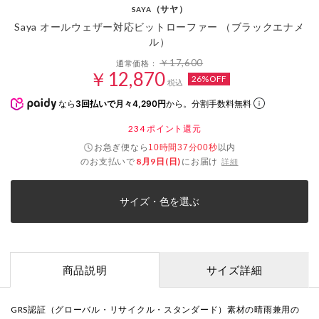
（サヤ）
SAYA
Saya オールウェザー対応ビットローファー （ブラックエナメ
ル）
￥17,600
通常価格：
￥12,870
26%OFF
税込
なら
3回払いで月々4,290円
から。分割手数料無料
234
ポイント還元
お急ぎ便なら
以内
10時間37分00秒
のお支払いで
8月9日(日)
にお届け
詳細
サイズ・色を選ぶ
商品説明
サイズ詳細
GRS認証（グローバル・リサイクル・スタンダード）素材の晴雨兼用の