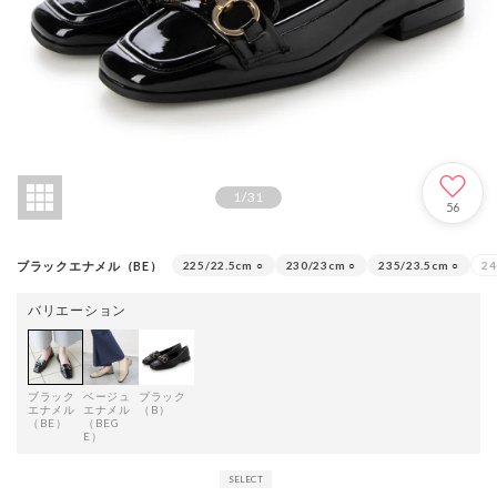
1
/
31
56
ブラックエナメル（BE）
225/22.5cm
○
230/23cm
○
235/23.5cm
○
24
バリエーション
ブラック
ベージュ
ブラック
エナメル
エナメル
（B）
（BE）
（BEG
E）