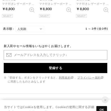
マチ付きレザーポーチ （ブラック）
マチ付きレザーポーチ （ブラウン）
マチ付きレザーポーチ （キャメル）
￥8,800
￥8,800
￥8,800
SELECT
SELECT
SELECT
表示順 :
1 ～ 3件 (全3件)
新入荷やセール情報をいちはやくお届けします。
登録する
※「登録する」ボタンをクリックすると、
利用規約
、
プライバシー規約
に同意したものとみなします
当サイトではCookieを使用します。Cookieの使用に関する詳細
OK