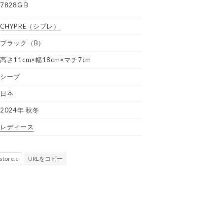
7828G B
CHYPRE
（シプレ）
ブラック（B）
高さ11cm×幅18cm×マチ7cm
シープ
日本
2024年 秋冬
レディース
URLをコピー