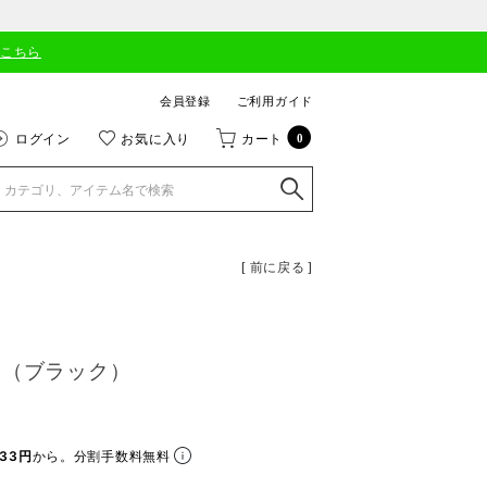
はこちら
会員登録
ご利用ガイド
ログイン
お気に入り
カート
0
[ 前に戻る ]
 （ブラック）
33円
から。分割手数料無料