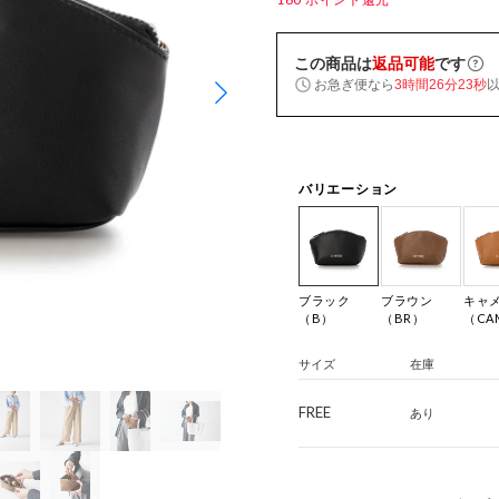
この商品は
返品可能
です
お急ぎ便なら
3時間26分23秒
バリエーション
ブラック
ブラウン
キャ
（B）
（BR）
（CA
サイズ
在庫
FREE
あり