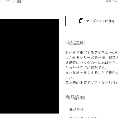
お気に入
マイブランドに登録
商品説明
お仕事で重宝するアイテムをCH
上させるシリーズ第一弾、残革
通勤時にバックの中に忍ばせら
とった仕立てが特徴です。
また収納を多くすることで細か
した。
革本来の上質でソフトな手触り
商品詳細
商品番号