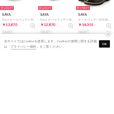
26%
26%
27%
SAYA
SAYA
SAYA
Saya オールウェザー対応ビットローファー （ブラックエナメル）
Saya オールウェザー対応ビットローファー （ベージュエナメル）
オールウェザー対応防水ブーツ （ブラック）
￥12,870
￥12,870
￥14,355
SELECT
SELECT
SELECT
当サイトではCookieを使用します。Cookieの使用に関する詳細
OK
は「
プライバシー規約
」をご覧ください。
27%
SAYA
オールウェザー対応防水ブーツ （ダークブラウン）
￥14,355
SELECT
表示順 :
1 ～ 13件 (全13件)