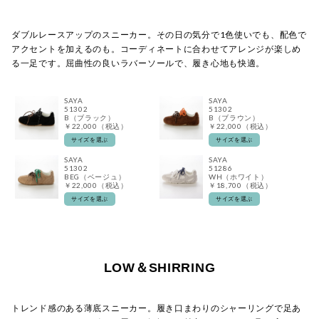
ダブルレースアップのスニーカー。その日の気分で1色使いでも、配色で
アクセントを加えるのも。コーディネートに合わせてアレンジが楽しめ
る一足です。屈曲性の良いラバーソールで、履き心地も快適。
SAYA
SAYA
51302
51302
B（ブラック）
B（ブラウン）
￥22,000（税込）
￥22,000（税込）
サイズを選ぶ
サイズを選ぶ
SAYA
SAYA
51302
51286
BEG（ベージュ）
WH（ホワイト）
￥22,000（税込）
￥18,700（税込）
サイズを選ぶ
サイズを選ぶ
LOW＆SHIRRING
トレンド感のある薄底スニーカー。履き口まわりのシャーリングで足あ