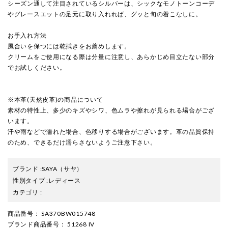
シーズン通して注目されているシルバーは、シックなモノトーンコーデ
やグレースエットの足元に取り入れれば、グッと旬の着こなしに。
お手入れ方法
風合いを保つには乾拭きをお薦めします。
クリームをご使用になる際は分量に注意し、あらかじめ目立たない部分
でお試しください。
※本革(天然皮革)の商品について
素材の特性上、多少のキズやシワ、色ムラや擦れが見られる場合がござ
います。
汗や雨などで濡れた場合、色移りする場合がございます。革の品質保持
のため、できるだけ濡らさないようご注意下さい。
ブランド
:
SAYA
（サヤ）
性別タイプ
:
レディース
カテゴリ
:
商品番号
： SA370BW015748
ブランド商品番号
： 51268 IV