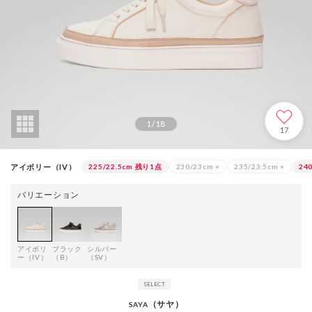
1
/
18
17
アイボリー（IV）
225/22.5cm
残り1点
230/23cm
×
235/23.5cm
×
24
バリエーション
アイボリ
ブラック
シルバー
ー（IV）
（B）
（SV）
（サヤ）
SAYA