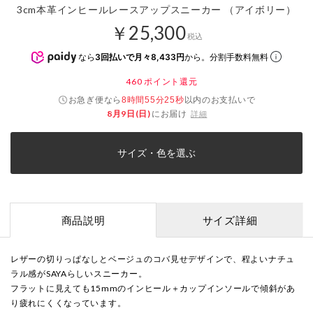
3cm本革インヒールレースアップスニーカー （アイボリー）
￥25,300
税込
なら
3回払いで月々8,433円
から。分割手数料無料
460
ポイント還元
お急ぎ便なら
以内
のお支払いで
8時間55分25秒
8月9日(日)
にお届け
詳細
サイズ・色を選ぶ
商品説明
サイズ詳細
レザーの切りっぱなしとベージュのコバ見せデザインで、程よいナチュ
ラル感がSAYAらしいスニーカー。
フラットに見えても15mmのインヒール＋カップインソールで傾斜があ
り疲れにくくなっています。