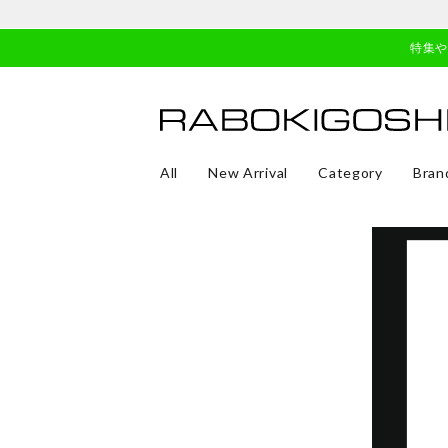
特集
All
New Arrival
Category
Bran