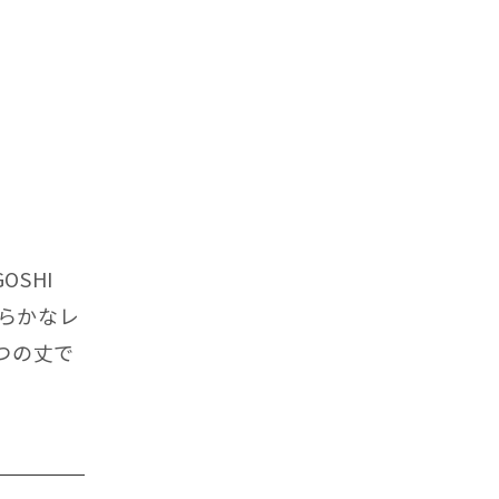
SHI
柔らかなレ
つの丈で