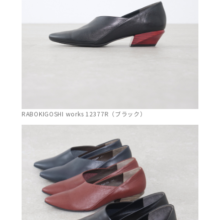
RABOKIGOSHI works 12377R（ブラック）