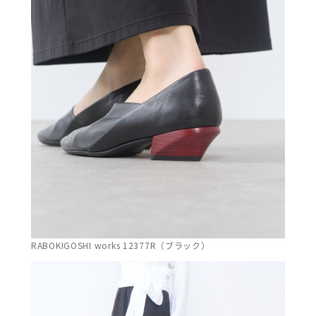
RABOKIGOSHI works 12377R（ブラック）