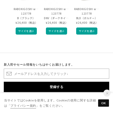
RABOKIGOSHI works
RABOKIGOSHI works
RABOKIGOSHI works
12377R
12377R
12377R
B（ブラック）
DNV（ダークネイビー）
BLD（ボルドー）
￥26,400（税込）
￥26,400（税込）
￥26,400（税込）
サイズを選ぶ
サイズを選ぶ
サイズを選ぶ
新入荷やセール情報をいちはやくお届けします。
登録する
※「登録する」ボタンをクリックすると、
利用規約
、
プライバシー規約
当サイトではCookieを使用します。Cookieの使用に関する詳細
に同意したものとみなします
OK
は「
プライバシー規約
」をご覧ください。