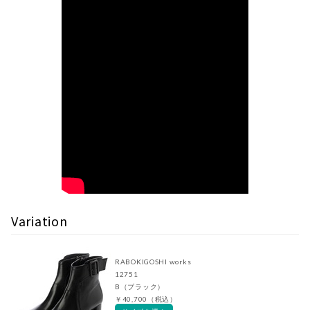
Variation
RABOKIGOSHI works
12751
B（ブラック）
￥40,700（税込）