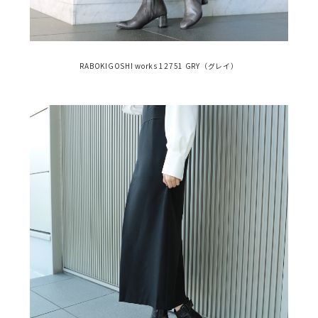
RABOKIGOSHI works 12751 GRY（グレイ）