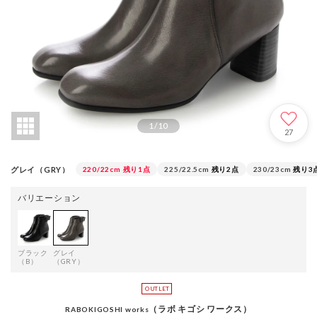
1
/
10
27
グレイ（GRY）
220/22cm
残り1点
225/22.5cm
残り2点
230/23cm
残り3
バリエーション
ブラック
グレイ
（B）
（GRY）
（ラボ キゴシ ワークス）
RABOKIGOSHI works