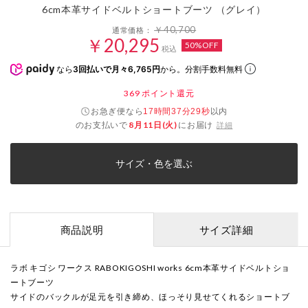
6cm本革サイドベルトショートブーツ （グレイ）
￥40,700
通常価格：
￥20,295
50%OFF
税込
なら
3回払いで月々6,765円
から。分割手数料無料
369
ポイント還元
お急ぎ便なら
以内
17時間37分29秒
のお支払いで
8月11日(火)
にお届け
詳細
サイズ・色を選ぶ
商品説明
サイズ詳細
ラボ キゴシ ワークス RABOKIGOSHI works 6cm本革サイドベルトショ
ートブーツ
サイドのバックルが足元を引き締め、ほっそり見せてくれるショートブ