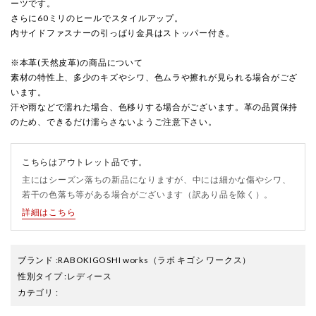
ーツです。
さらに60ミリのヒールでスタイルアップ。
内サイドファスナーの引っぱり金具はストッパー付き。
※本革(天然皮革)の商品について
素材の特性上、多少のキズやシワ、色ムラや擦れが見られる場合がござ
います。
汗や雨などで濡れた場合、色移りする場合がございます。革の品質保持
のため、できるだけ濡らさないようご注意下さい。
こちらはアウトレット品です。
主にはシーズン落ちの新品になりますが、中には細かな傷やシワ、
若干の色落ち等がある場合がございます（訳あり品を除く）。
詳細はこちら
ブランド
:
RABOKIGOSHI works
（ラボ キゴシ ワークス）
性別タイプ
:
レディース
カテゴリ
: