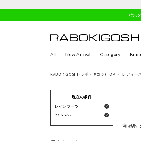
特集
All
New Arrival
Category
Bran
RABOKIGOSHI (ラボ・キゴシ) TOP
>
レディー
現在の条件
レインブーツ
21.5〜22.5
商品数