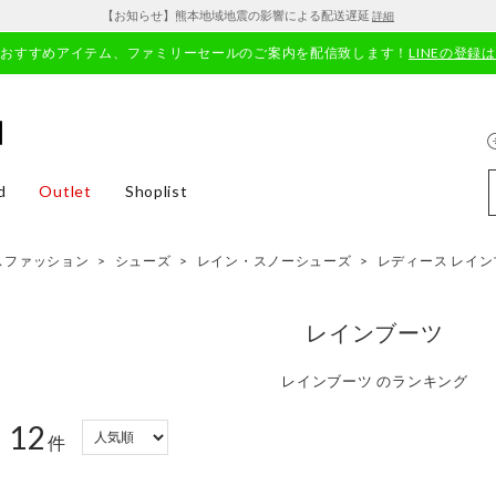
【お知らせ】熊本地域地震の影響による配送遅延
詳細
やおすすめアイテム、ファミリーセールのご案内を配信致します！
LINEの登録
d
Outlet
Shoplist
スファッション
>
シューズ
>
レイン・スノーシューズ
>
レディース レイン
レインブーツ
レインブーツ のランキング
12
：
件