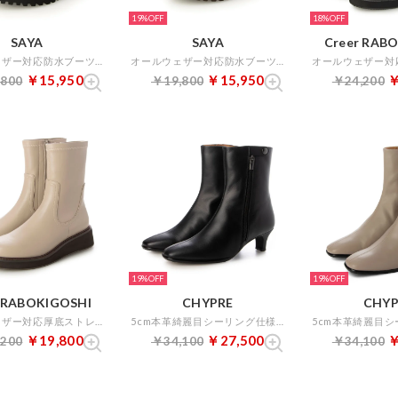
19%
18%
SAYA
SAYA
Creer RAB
オールウェザー対応防水ブーツ （ブラック）
オールウェザー対応防水ブーツ （ダークブラウン）
￥15,950
￥15,950
￥
,800
￥19,800
￥24,200
19%
19%
r RABOKIGOSHI
CHYPRE
CHYP
オールウェザー対応厚底ストレッチブーツ （サンド）
5cm本革綺麗目シーリング仕様外ファスナーショートブーツ （ブラック）
￥19,800
￥27,500
￥
,200
￥34,100
￥34,100