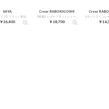
SAYA
Creer RABOKIGOSHI
Creer RAB
【大きいサイズ】プラット製法本革チロリアンシューズ （キャメル）
【軽量】レザーフラットシューティ （ブラウン）
￥26,400
￥18,700
￥16,