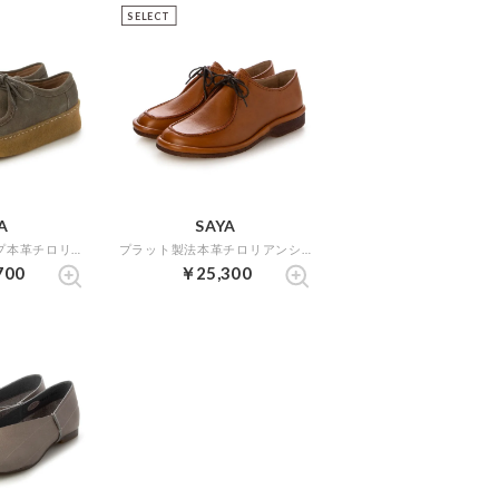
SELECT
A
SAYA
3.5cm厚底クレープ本革チロリアンシューズ （グレージュスエード）
プラット製法本革チロリアンシューズ （キャメル）
700
￥25,300