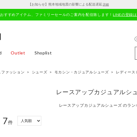
【お知らせ】熊本地域地震の影響による配送遅延
詳細
やおすすめアイテム、ファミリーセールのご案内を配信致します！
LINEの登録
d
Outlet
Shoplist
スファッション
>
シューズ
>
モカシン・カジュアルシューズ
>
レディース
レースアップカジュアルシ
レースアップカジュアルシューズ のラン
7
：
件