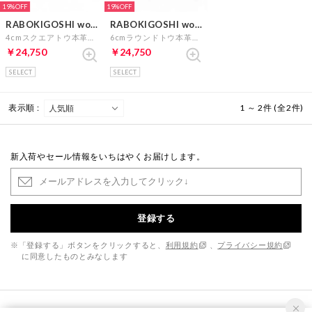
19%
19%
RABOKIGOSHI works
RABOKIGOSHI works
4cmスクエアトウ本革サイドゴアブーティ （アイボリー）
6cmラウンドトウ本革スリッポンパンプス （グレージュ）
￥24,750
￥24,750
SELECT
SELECT
表示順 :
1 ～ 2件 (全2件)
新入荷やセール情報をいちはやくお届けします。
登録する
※「登録する」ボタンをクリックすると、
利用規約
、
プライバシー規約
に同意したものとみなします