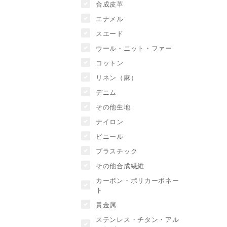
合成皮革
エナメル
スエード
ウール・ニット・ファー
コットン
リネン（麻）
デニム
その他生地
ナイロン
ビニール
プラスチック
その他合成繊維
カーボン・ポリカーボネー
ト
貴金属
ステンレス・チタン・アル