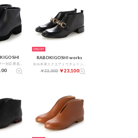
30%
OKIGOSHI
RABOKIGOSHI works
4.5cmオールウェザー対応厚底ブーティ （ダークネイビー）
3cm本革スクエアトウチェーンビット付きブーティ （ブラック）
100
￥23,100
￥33,000