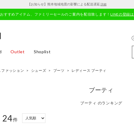
【お知らせ】熊本地域地震の影響による配送遅延
詳細
やおすすめアイテム、ファミリーセールのご案内を配信致します！
LINEの登録
d
Outlet
Shoplist
スファッション
>
シューズ
>
ブーツ
>
レディース ブーティ
ブーティ
ブーティ のランキング
24
：
件