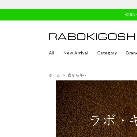
特集
All
New Arrival
Category
Bran
ホーム
>
皮から革へ