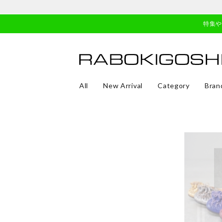
特集
All
New Arrival
Category
Bran