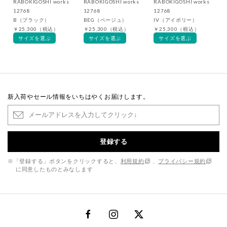
RABOKIGOSHI works
RABOKIGOSHI works
RABOKIGOSHI works
12768
12768
12768
B（ブラック）
BEG（ベージュ）
IV（アイボリー）
￥25,300（税込）
￥25,300（税込）
￥25,300（税込）
サイズを選ぶ
サイズを選ぶ
サイズを選ぶ
新入荷やセール情報をいちはやくお届けします。
登録する
※「登録する」ボタンをクリックすると、
利用規約
、
プライバシー規約
に同意したものとみなします