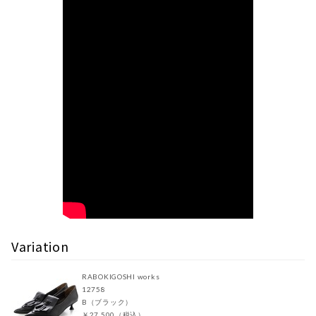
Variation
RABOKIGOSHI works
12758
B（ブラック）
￥27,500（税込）