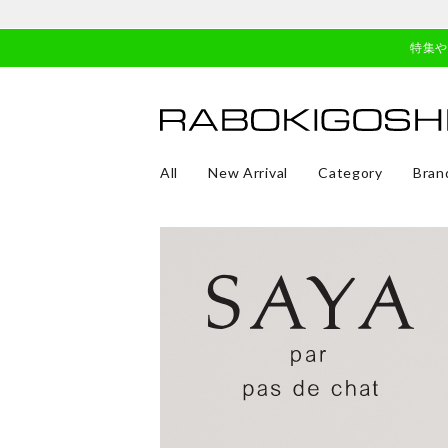
特集
All
New Arrival
Category
Bran