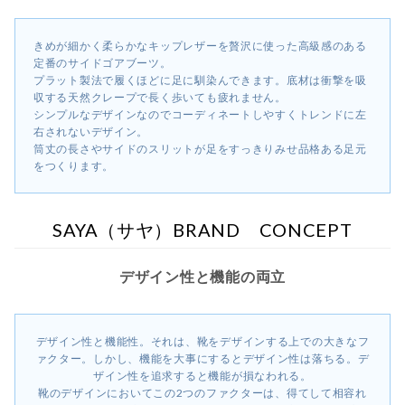
きめが細かく柔らかなキップレザーを贅沢に使った高級感のある
定番のサイドゴアブーツ。
プラット製法で履くほどに足に馴染んできます。底材は衝撃を吸
収する天然クレープで長く歩いても疲れません。
シンプルなデザインなのでコーディネートしやすくトレンドに左
右されないデザイン。
筒丈の長さやサイドのスリットが足をすっきりみせ品格ある足元
をつくります。
SAYA（サヤ）BRAND CONCEPT
デザイン性と機能の両立
デザイン性と機能性。それは、靴をデザインする上での大きなフ
ァクター。しかし、機能を大事にするとデザイン性は落ちる。デ
ザイン性を追求すると機能が損なわれる。
靴のデザインにおいてこの2つのファクターは、得てして相容れ