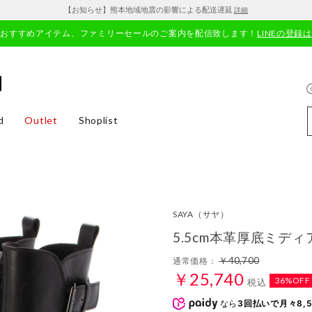
【お知らせ】熊本地域地震の影響による配送遅延
詳細
やおすすめアイテム、ファミリーセールのご案内を配信致します！
LINEの登録
d
Outlet
Shoplist
SAYA
（サヤ）
5.5cm本革厚底ミデ
￥40,700
通常価格：
￥25,740
36%OFF
税込
なら
3回払いで月々8,5