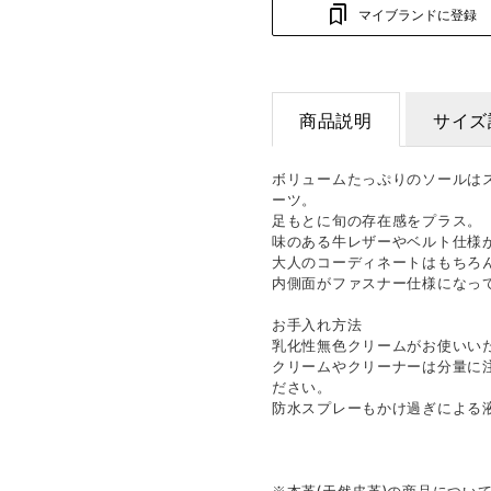
マイブランドに登録
商品説明
サイズ
ボリュームたっぷりのソールは
ーツ。
足もとに旬の存在感をプラス。
味のある牛レザーやベルト仕様
大人のコーディネートはもちろ
内側面がファスナー仕様になっ
お手入れ方法
乳化性無色クリームがお使いい
クリームやクリーナーは分量に
ださい。
防水スプレーもかけ過ぎによる
※本革(天然皮革)の商品につい