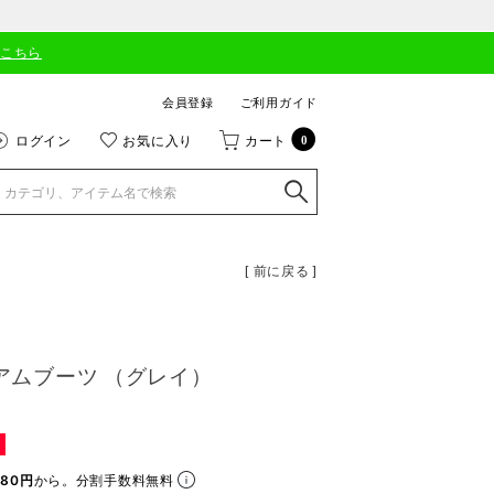
はこちら
会員登録
ご利用ガイド
ログイン
お気に入り
カート
0
[ 前に戻る ]
ィアムブーツ （グレイ）
80円
から。分割手数料無料