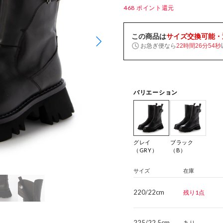
468
ポイント還元
この商品は
サイズ交換可能・
お急ぎ便なら
22時間26分53秒
バリエーション
グレイ
ブラック
（GRY）
（B）
サイズ
在庫
220/22cm
残り1点
225/22.5cm
あり