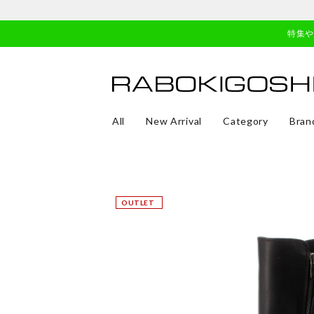
特集
All
New Arrival
Category
Bran