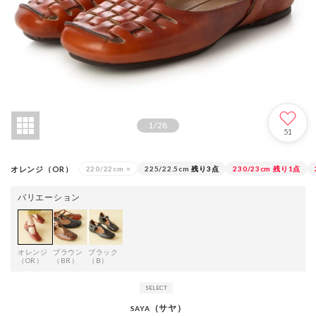
1
/
28
51
オレンジ（OR）
220/22cm
×
225/22.5cm
残り3点
230/23cm
残り1点
バリエーション
オレンジ
ブラウン
ブラック
（OR）
（BR）
（B）
（サヤ）
SAYA