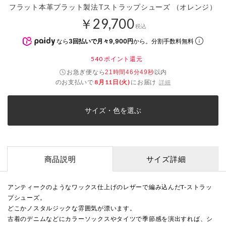
フラット本革プラット製法Tストラップシューズ （オレンジ）
￥29,700
税込
なら
3回払いで月々9,900円
から。分割手数料無料
540
ポイント還元
お急ぎ便なら
以内
21時間46分49秒
のお支払いで
8月11日(火)
にお届け
詳細
サイズ・色を選ぶ
商品説明
サイズ詳細
アンティークのようなワックス仕上げのレザーで編み込んだT-ストラッ
プシューズ。
どこかノスタルジックな雰囲気が漂います。
古着のデニムなどにカラーソックスやタイツで季節感を演出すれば、シ