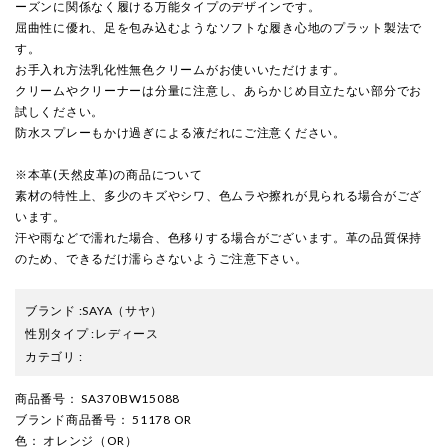
ーズンに関係なく履ける万能タイプのデザインです。
屈曲性に優れ、足を包み込むようなソフトな履き心地のプラット製法で
す。
お手入れ方法乳化性無色クリームがお使いいただけます。
クリームやクリーナーは分量に注意し、あらかじめ目立たない部分でお
試しください。
防水スプレーもかけ過ぎによる液だれにご注意ください。
※本革(天然皮革)の商品について
素材の特性上、多少のキズやシワ、色ムラや擦れが見られる場合がござ
います。
汗や雨などで濡れた場合、色移りする場合がございます。革の品質保持
のため、できるだけ濡らさないようご注意下さい。
ブランド
:
SAYA
（サヤ）
性別タイプ
:
レディース
カテゴリ
:
商品番号
： SA370BW15088
ブランド商品番号
： 51178 OR
色
： オレンジ（OR）