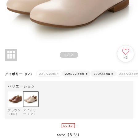
1
/
12
41
アイボリー（IV）
220/22cm
×
225/22.5cm
○
230/23cm
○
235/23.5c
バリエーション
ブラウン
アイボリ
（BR）
ー（IV）
（サヤ）
SAYA