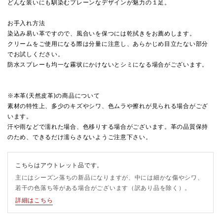
どんな装いにも馴染むプレーンなデザインが魅力の１足。
お手入れ方法
染込み易い革ですので、風合いを保つには乾拭きをお薦めします。
クリームをご使用になる際は分量に注意し、あらかじめ目立たない部分
でお試しください。
防水スプレーも均一な霧状にかけないとシミになる場合がございます。
※本革(天然皮革)の商品について
素材の特性上、多少のキズやシワ、色ムラや擦れが見られる場合がござ
います。
汗や雨などで濡れた場合、色移りする場合がございます。革の品質保持
のため、できるだけ濡らさないようご注意下さい。
こちらはアウトレット品です。
主にはシーズン落ちの新品になりますが、中には細かな傷やシワ、
若干の色落ち等がある場合がございます（訳あり品を除く）。
詳細はこちら