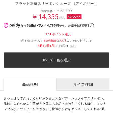
フラット本革スリッポンシューズ （アイボリー）
￥26,400
通常価格：
￥14,355
45%OFF
税込
なら
3回払いで月々4,785円
から。分割手数料無料
261
ポイント還元
お急ぎ便なら
以内
のお支払いで
6時間50分22秒
8月10日(月)
にお届け
詳細
サイズ・色を選ぶ
商品説明
サイズ詳細
さっとはけてきれいめな印象をまとえるバブーシュタイプスリッポン。
肌触りなめらかな牛革が見た目にも上品さを与えてくれるほか、フレキ
シブルなアウトソールでやさしく快適な歩行をアシストしてくれる1足。