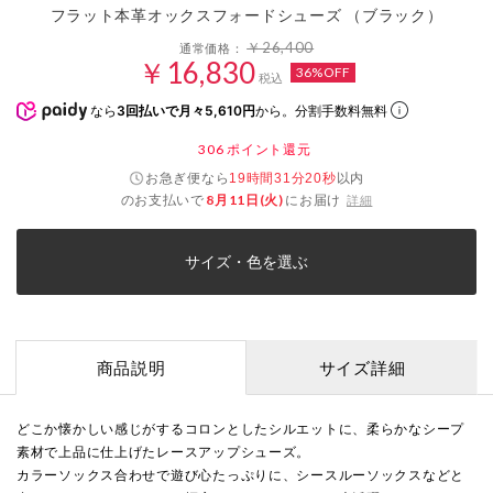
フラット本革オックスフォードシューズ （ブラック）
￥26,400
通常価格：
￥16,830
36%OFF
税込
なら
3回払いで月々5,610円
から。分割手数料無料
306
ポイント還元
お急ぎ便なら
以内
19時間31分20秒
のお支払いで
8月11日(火)
にお届け
詳細
サイズ・色を選ぶ
商品説明
サイズ詳細
どこか懐かしい感じがするコロンとしたシルエットに、柔らかなシープ
素材で上品に仕上げたレースアップシューズ。
カラーソックス合わせで遊び心たっぷりに、シースルーソックスなどと