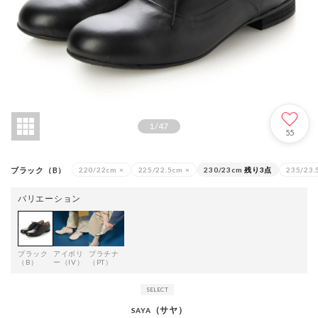
1
/
47
55
ブラック（B）
220/22cm
×
225/22.5cm
×
230/23cm
残り3点
235/23.
バリエーション
ブラック
アイボリ
プラチナ
（B）
ー（IV）
（PT）
（サヤ）
SAYA