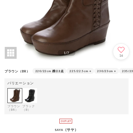
1
/
7
16
ブラウン（BR）
220/22cm
残り2点
225/22.5cm
○
230/23cm
○
235/2
バリエーション
ブラウン
ブラック
（BR）
（B）
（サヤ）
SAYA