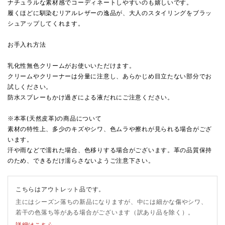
ナチュラルな素材感でコーディネートしやすいのも嬉しいです。
履くほどに馴染むリアルレザーの逸品が、大人のスタイリングをブラッ
シュアップしてくれます。
お手入れ方法
乳化性無色クリームがお使いいただけます。
クリームやクリーナーは分量に注意し、あらかじめ目立たない部分でお
試しください。
防水スプレーもかけ過ぎによる液だれにご注意ください。
※本革(天然皮革)の商品について
素材の特性上、多少のキズやシワ、色ムラや擦れが見られる場合がござ
います。
汗や雨などで濡れた場合、色移りする場合がございます。革の品質保持
のため、できるだけ濡らさないようご注意下さい。
こちらはアウトレット品です。
主にはシーズン落ちの新品になりますが、中には細かな傷やシワ、
若干の色落ち等がある場合がございます（訳あり品を除く）。
詳細はこちら