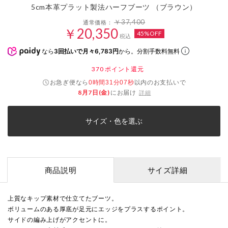
5cm本革プラット製法ハーフブーツ （ブラウン）
￥37,400
通常価格：
￥20,350
45%OFF
税込
なら
3回払いで月々6,783円
から。分割手数料無料
370
ポイント還元
お急ぎ便なら
以内
のお支払いで
0時間31分06秒
8月7日(金)
にお届け
詳細
サイズ・色を選ぶ
商品説明
サイズ詳細
上質なキップ素材で仕立てたブーツ。
ボリュームのある厚底が足元にエッジをプラスするポイント。
サイドの編み上げがアクセントに。