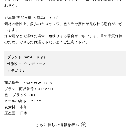
れそう。
※本革(天然皮革)の商品について
素材の特性上、多少のキズやシワ、色ムラや擦れが見られる場合がござ
います。
汗や雨などで濡れた場合、色移りする場合がございます。革の品質保持
のため、できるだけ濡らさないようご注意下さい。
ブランド
:
SAYA
（サヤ）
性別タイプ
:
レディース
カテゴリ
:
商品番号
： SA370BW14713
ブランド商品番号
： 51127 B
色
： ブラック（B）
ヒールの高さ
： 2.0cm
表素材
： 本革
原産国
： 日本
さらに詳しい情報を表示