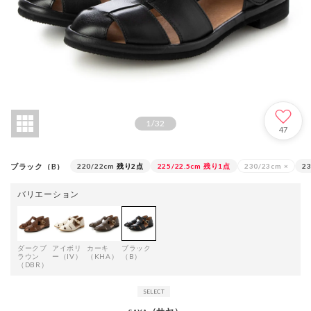
1
/
32
47
ブラック（B）
220/22cm
残り2点
225/22.5cm
残り1点
230/23cm
×
23
バリエーション
ダークブ
アイボリ
カーキ
ブラック
ラウン
ー（IV）
（KHA）
（B）
（DBR）