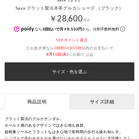
（サヤ）
SAYA
Saya プラット製法本革グルカシューズ （ブラック）
￥28,600
税込
なら
3回払いで月々9,533円
から。分割手数料無料
520
ポイント還元
お急ぎ便なら
以内
のお支払いで
2時間04分50秒
8月11日(火)
にお届け
詳細
サイズ・色を選ぶ
商品説明
サイズ詳細
プラット製法のグルカサンダル。
ホールド感のあるデザインではき心地も抜群。
超軽量ソールとフラットなはき心地で長時間の歩行も疲れ知らず。
シンプルで合わせるものを選ばないからデイリーユースに大活躍してく