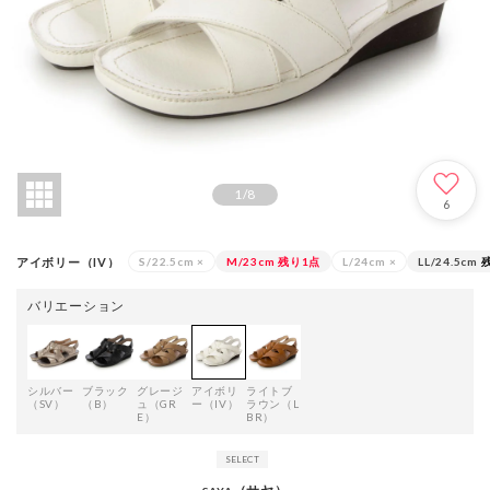
1
/
8
6
アイボリー（IV）
S/22.5cm
×
M/23cm
残り1点
L/24cm
×
LL/24.5cm
バリエーション
シルバー
ブラック
グレージ
アイボリ
ライトブ
（SV）
（B）
ュ（GR
ー（IV）
ラウン（L
E）
BR）