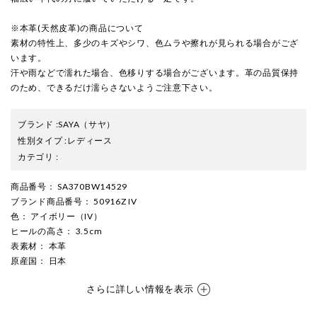
※本革(天然皮革)の商品について
素材の特性上、多少のキズやシワ、色ムラや擦れが見られる場合がござ
います。
汗や雨などで濡れた場合、色移りする場合がございます。革の品質保持
のため、できるだけ濡らさないようご注意下さい。
ブランド
:
SAYA
（サヤ）
性別タイプ
:
レディース
カテゴリ
:
商品番号
： SA370BW14529
ブランド商品番号
： 50916Z IV
色
： アイボリー（IV）
ヒールの高さ
： 3.5cm
表素材
： 本革
原産国
： 日本
さらに詳しい情報を表示