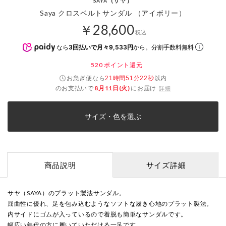
（サヤ）
SAYA
Saya クロスベルトサンダル （アイボリー）
￥28,600
税込
なら
3回払いで月々9,533円
から。分割手数料無料
520
ポイント還元
お急ぎ便なら
以内
21時間51分21秒
のお支払いで
8月11日(火)
にお届け
詳細
サイズ・色を選ぶ
商品説明
サイズ詳細
サヤ（SAYA）のプラット製法サンダル。
屈曲性に優れ、足を包み込むようなソフトな履き心地のプラット製法。
内サイドにゴムが入っているので着脱も簡単なサンダルです。
幅広い年代の方に履いていただける一足です。