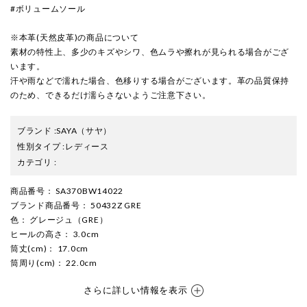
#ボリュームソール
※本革(天然皮革)の商品について
素材の特性上、多少のキズやシワ、色ムラや擦れが見られる場合がござ
います。
汗や雨などで濡れた場合、色移りする場合がございます。革の品質保持
のため、できるだけ濡らさないようご注意下さい。
ブランド
:
SAYA
（サヤ）
性別タイプ
:
レディース
カテゴリ
:
商品番号
： SA370BW14022
ブランド商品番号
： 50432Z GRE
色
： グレージュ（GRE）
ヒールの高さ
： 3.0cm
筒丈(cm)
： 17.0cm
筒周り(cm)
： 22.0cm
さらに詳しい情報を表示