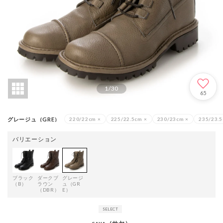
1
/
30
65
グレージュ（GRE）
220/22cm
×
225/22.5cm
×
230/23cm
×
235/23.
バリエーション
ブラック
ダークブ
グレージ
（B）
ラウン
ュ（GR
（DBR）
E）