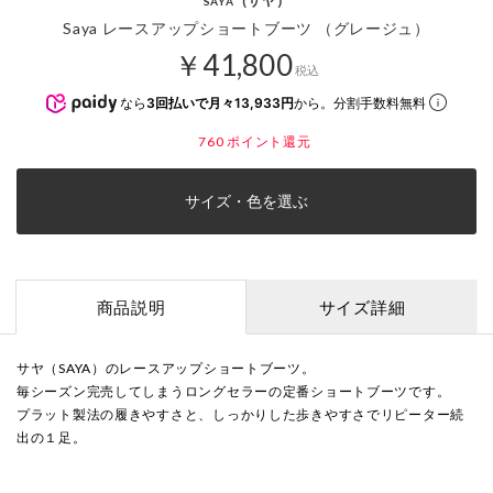
（サヤ）
SAYA
Saya レースアップショートブーツ （グレージュ）
￥41,800
税込
なら
3回払いで月々13,933円
から。分割手数料無料
760
ポイント還元
サイズ・色を選ぶ
商品説明
サイズ詳細
サヤ（SAYA）のレースアップショートブーツ。
毎シーズン完売してしまうロングセラーの定番ショートブーツです。
プラット製法の履きやすさと、しっかりした歩きやすさでリピーター続
出の１足。