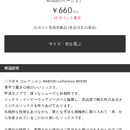
80300 (ベージュ）
￥660
税込
12
ポイント還元
ポスト投函対象品 (単品注文の場合)
サイズ・色を選ぶ
商品説明
◇ラボキ コレクション RABOKI collection 80300
薄手で履き心地のいいソックス。
甲浅タイプで、様々なシューズと好相性です。
ソックス・インナーウェアメーカーと協業し、高品質で耐久性のあるオ
リジナルソックスを作りあげております。
伝統的な技術もありながら、新たな手法も積極的に取り入れて「糸」か
ら生産されているこだわり抜いたソックスです。
※商品の特性上、着用された場合はご返品をお受けできませんのでご注