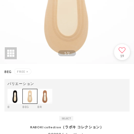
1
/
2
19
BEG
FREE
×
バリエーション
B
BEG
BR
（ラボキ コレクション）
RABOKI collection