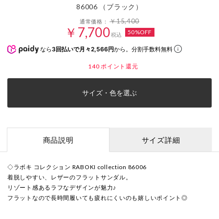
86006 （ブラック）
￥15,400
通常価格：
￥7,700
50%OFF
税込
なら
3回払いで月々2,566円
から。分割手数料無料
140
ポイント還元
サイズ・色を選ぶ
商品説明
サイズ詳細
◇ラボキ コレクション RABOKI collection 86006
着脱しやすい、レザーのフラットサンダル。
リゾート感あるラフなデザインが魅力♪
フラットなので長時間履いても疲れにくいのも嬉しいポイント◎