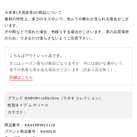
※本革(天然皮革)の商品について
素材の特性上、多少のキズやシワ、色ムラや擦れが見られる場合がござ
います。
汗や雨などで濡れた場合、色移りする場合がございます。革の品質保持
のため、できるだけ濡らさないようご注意下さい。
こちらはアウトレット品です。
主にはシーズン落ちの新品になりますが、中には細かな傷やシワ、
若干の色落ち等がある場合がございます（訳あり品を除く）。
詳細はこちら
ブランド
:
RABOKI collection
（ラボキ コレクション）
性別タイプ
:
レディース
カテゴリ
:
商品番号
： RA619BW11176
ブランド商品番号
： 86006 B