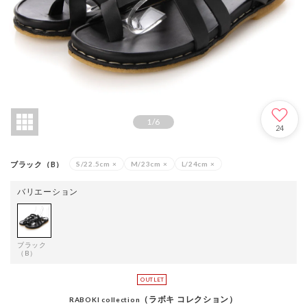
1
/
6
24
ブラック（B）
S/22.5cm
×
M/23cm
×
L/24cm
×
バリエーション
ブラック
（B）
（ラボキ コレクション）
RABOKI collection