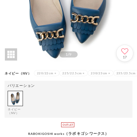
1
/
9
17
ネイビー（NV）
220/22cm
×
225/22.5cm
×
230/23cm
×
235/23.5cm
バリエーション
ネイビー
（NV）
（ラボ キゴシ ワークス）
RABOKIGOSHI works