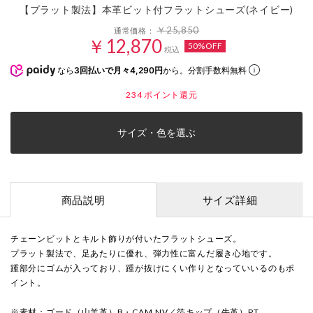
【プラット製法】本革ビット付フラットシューズ(ネイビー)
￥25,850
通常価格：
￥12,870
50%OFF
税込
なら
3回払いで月々4,290円
から。分割手数料無料
234
ポイント還元
サイズ・色を選ぶ
商品説明
サイズ詳細
チェーンビットとキルト飾りが付いたフラットシューズ。
プラット製法で、足あたりに優れ、弾力性に富んだ履き心地です。
踵部分にゴムが入っており、踵が抜けにくい作りとなっていいるのもポ
イント。
※素材：ゴード（山羊革）B・CAM.NV／箔キップ（牛革）PT