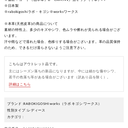
※日本製
※rabokigoshiラボ・キゴシ※worksワークス
※本革(天然皮革)の商品について
素材の特性上、多少のキズやシワ、色ムラや擦れが見られる場合がござ
います。
汗や雨などで濡れた場合、色移りする場合がございます。革の品質保持
のため、できるだけ濡らさないようご注意下さい。
こちらはアウトレット品です。
主にはシーズン落ちの新品になりますが、中には細かな傷やシワ、
若干の色落ち等がある場合がございます（訳あり品を除く）。
詳細はこちら
ブランド
:
RABOKIGOSHI works
（ラボ キゴシ ワークス）
性別タイプ
:
レディース
カテゴリ
: