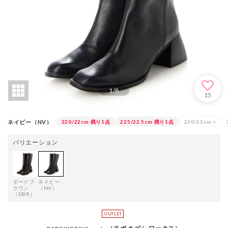
1
/
8
15
ネイビー（NV）
220/22cm
残り1点
225/22.5cm
残り1点
230/23cm
×
バリエーション
ダークブ
ネイビー
ラウン
（NV）
（DBR）