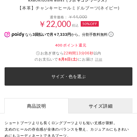
（ラボ キゴシ ワークス）
RABOKIGOSHI works
【本革】チャンキーヒールミドルブーツ(ネイビー)
￥44,000
通常価格：
￥22,000
50%OFF
税込
なら
3回払いで月々7,333円
から。分割手数料無料
400
ポイント還元
お急ぎ便なら
以内
22時間13分06秒
のお支払いで
8月8日(土)
にお届け
詳細
サイズ・色を選ぶ
商品説明
サイズ詳細
ショートブーツよりも長くロングブーツよりも短い丈感が新鮮。
太めのヒールの存在感が全体のバランスを整え、カジュアルにもきれい
めにもコーディネートできるブーツ。