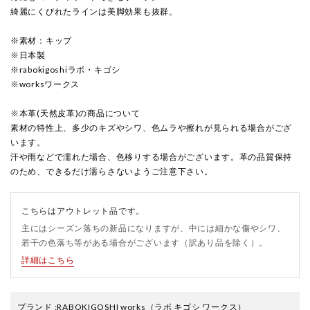
綺麗にくびれたラインは美脚効果も抜群。
※素材：キップ
※日本製
※rabokigoshiラボ・キゴシ
※worksワークス
※本革(天然皮革)の商品について
素材の特性上、多少のキズやシワ、色ムラや擦れが見られる場合がござ
います。
汗や雨などで濡れた場合、色移りする場合がございます。革の品質保持
のため、できるだけ濡らさないようご注意下さい。
こちらはアウトレット品です。
主にはシーズン落ちの新品になりますが、中には細かな傷やシワ、
若干の色落ち等がある場合がございます（訳あり品を除く）。
詳細はこちら
ブランド
:
RABOKIGOSHI works
（ラボ キゴシ ワークス）