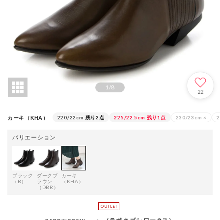
1
/
8
22
カーキ（KHA）
220/22cm
残り2点
225/22.5cm
残り1点
230/23cm
×
2
バリエーション
ブラック
ダークブ
カーキ
（B）
ラウン
（KHA）
（DBR）