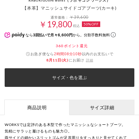
（ラボ キゴシ ワークス）
RABOKIGOSHI works
【本革】マニッシュサイドゴアブーツ(カーキ)
￥39,600
通常価格：
￥19,800
50%OFF
税込
なら
3回払いで月々6,600円
から。分割手数料無料
360
ポイント還元
お急ぎ便なら
以内
のお支払いで
2時間08分09秒
8月11日(火)
にお届け
詳細
サイズ・色を選ぶ
商品説明
サイズ詳細
WORKSでは定評のある木型で作ったマニッシュなショートブーツ。
気軽にサラッと履けるものも魅力◎。
両サイドの細かいスリットゴムが足首周りをすっきりと見せてくれて