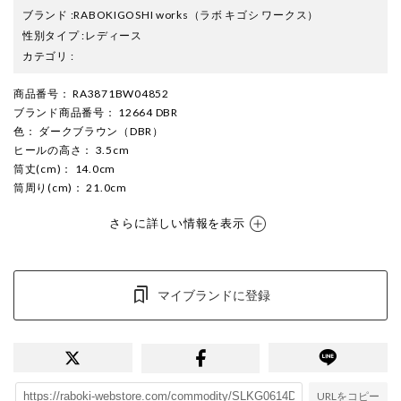
ブランド
:
RABOKIGOSHI works
（ラボ キゴシ ワークス）
性別タイプ
:
レディース
カテゴリ
:
商品番号
： RA3871BW04852
ブランド商品番号
： 12664 DBR
色
： ダークブラウン（DBR）
ヒールの高さ
： 3.5cm
筒丈(cm)
： 14.0cm
筒周り(cm)
： 21.0cm
さらに詳しい情報を表示
マイブランドに登録
URLをコピー