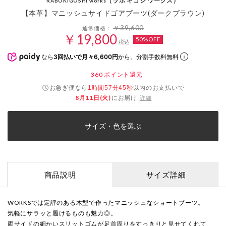
（ラボ キゴシ ワークス）
RABOKIGOSHI works
【本革】マニッシュサイドゴアブーツ(ダークブラウン)
￥39,600
通常価格：
￥19,800
50%OFF
税込
なら
3回払いで月々6,600円
から。分割手数料無料
360
ポイント還元
お急ぎ便なら
以内
のお支払いで
1時間57分45秒
8月11日(火)
にお届け
詳細
サイズ・色を選ぶ
商品説明
サイズ詳細
WORKSでは定評のある木型で作ったマニッシュなショートブーツ。
気軽にサラッと履けるものも魅力◎。
両サイドの細かいスリットゴムが足首周りをすっきりと見せてくれて