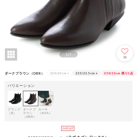
1
/
7
36
ダークブラウン（DBR）
220/22cm
×
225/22.5cm
○
230/23cm
残り1点
バリエーション
ブラック
ダークブ
カーキ
（B）
ラウン
（KHA）
（DBR）