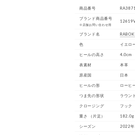
商品番号
RA387
ブランド商品番号
12619V
※店舗お問い合わせ用
ブランド名
RABOKI
色
イエロー
ヒールの高さ
4.0cm
表素材
本革
原産国
日本
ヒールの形
ローヒ
つま先の形状
ラウン
クロージング
フック
重さ
（片足）
182.0g
シーズン
2022年