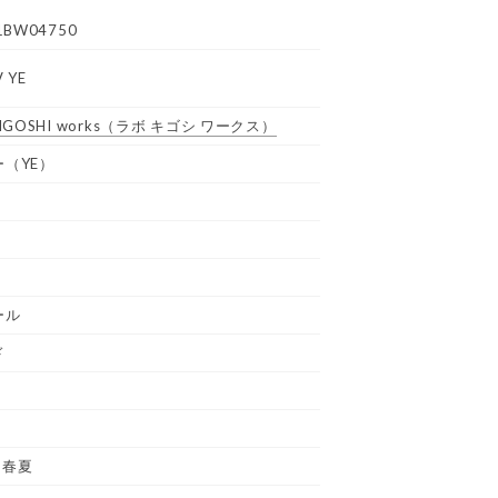
1BW04750
 YE
GOSHI works
（ラボ キゴシ ワークス）
（YE）
ール
ド
 春夏