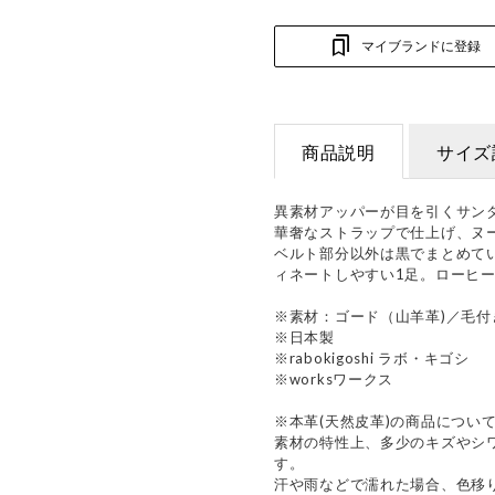
マイブランドに登録
商品説明
サイズ
異素材アッパーが目を引くサン
華奢なストラップで仕上げ、ヌ
ベルト部分以外は黒でまとめて
ィネートしやすい1足。ローヒ
※素材：ゴード（山羊革)／毛付
※日本製
※rabokigoshi ラボ・キゴシ
※worksワークス
※本革(天然皮革)の商品につい
素材の特性上、多少のキズやシ
す。
汗や雨などで濡れた場合、色移