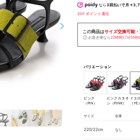
なら
3回払いで月々3,7
207
ポイント還元
この商品は
サイズ交換可能・
お急ぎ便なら
22時間17分54秒
バリエーション
ピンク
ピンクカタオ
イエ
（PIN）
シ（PINK）
（YE
サイズ
在庫
220/22cm
なし