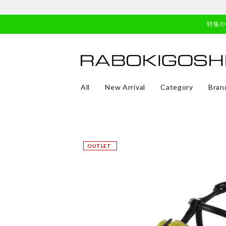
特集
All
New Arrival
Category
Bran