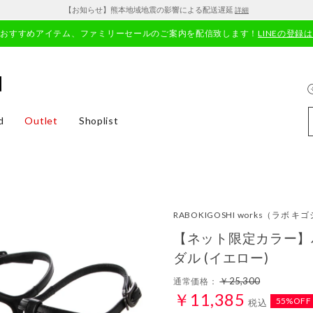
【お知らせ】熊本地域地震の影響による配送遅延
詳細
やおすすめアイテム、ファミリーセールのご案内を配信致します！
LINEの登録
d
Outlet
Shoplist
RABOKIGOSHI works
（ラボ キゴ
【ネット限定カラー】
ダル (イエロー)
￥25,300
通常価格：
￥11,385
55%OFF
税込