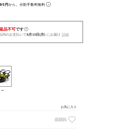
95円
から。分割手数料無料
返品不可
です
以内
のお支払いで
8月10日(月)
にお届け
詳細
ロー
）
お気に入り
品切れ