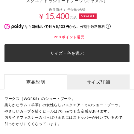
スクエアトゥショートブーツ (キャメル）
￥38,500
通常価格：
￥15,400
60%OFF
税込
なら
3回払いで月々5,133円
から。分割手数料無料
280
ポイント還元
サイズ・色を選ぶ
商品説明
サイズ詳細
ワークス（WORKS）のショートブーツ。
柔らかなラム（羊革）の女性らしいスクエアトゥのショートブーツ。
やさしいカーブを描くヒールは70mmでも安定感があります。
内サイドファスナーの引っぱり金具にはストッパーが付いているので、
引っかかりにくくなっています。