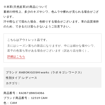
※本革(天然皮革)の商品について
素材の特性上、多少のキズやシワ、色ムラや擦れが見られる場合がござ
います。
汗や雨などで濡れた場合、色移りする場合がございます。革の品質保持
のため、できるだけ濡らさないようご注意下さい。
こちらはアウトレット品です。
主にはシーズン落ちの新品になりますが、中には細かな傷やシワ、
若干の色落ち等がある場合がございます（訳あり品を除く）。
詳細はこちら
ブランド
:
RABOKIGOSHI works
（ラボ キゴシ ワークス）
性別タイプ
:
レディース
カテゴリ
:
商品番号
： RA3871BW04386
ブランド商品番号
： 12519 CAM
色
： CAM