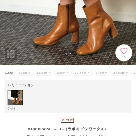
1
/
9
14
CAM
22cm
×
22.5cm
×
23cm
×
23.5cm
×
24cm
×
24.5cm
×
バリエーション
CAM
（ラボ キゴシ ワークス）
RABOKIGOSHI works